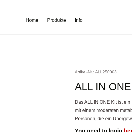
Home
Produkte
Info
Artikel-Nr.: ALL250003
ALL IN ONE
Das ALL IN ONE Kit ist ei
mit einem moderaten metabo
Personen, die ein Übergewi
You need to login
he